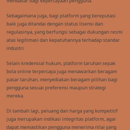
mendasar bagi kepercayaan pengguna.
Sebagaimana juga, bagi platform yang bereputasi
baik juga ditandai dengan status lisensi dan
regulasinya, yang berfungsi sebagai dukungan resmi
atas legitimasi dan kepatuhannya terhadap standar
industri.
Selain kredensial hukum, platform taruhan sepak
bola online terpercaya juga menawarkan beragam
pasar taruhan, menyediakan beragam pilihan bagi
pengguna sesuai preferensi maupun strategi
mereka.
Di tambah lagi, peluang dan harga yang kompetitif
juga merupakan indikasi integritas platform, agar
dapat memastikan pengguna menerima nilai yang