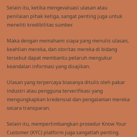
Selain itu, ketika mengevaluasi ulasan atau
penilaian pihak ketiga, sangat penting juga untuk
meneliti kredibilitas sumber.
Maka dengan memahami siapa yang menulis ulasan,
keahlian mereka, dan otoritas mereka di bidang
tersebut dapat membantu petaruh mengukur
keandalan informasi yang disajikan.
Ulasan yang terpercaya biasanya ditulis oleh pakar
industri atau pengguna terverifikasi yang
mengungkapkan kredensial dan pengalaman mereka
secara transparan.
Selain itu, mempertimbangkan prosedur Know Your
Customer (KYC) platform juga sangatlah penting.