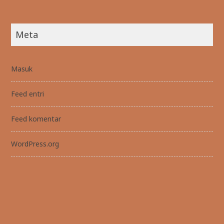
Meta
Masuk
Feed entri
Feed komentar
WordPress.org