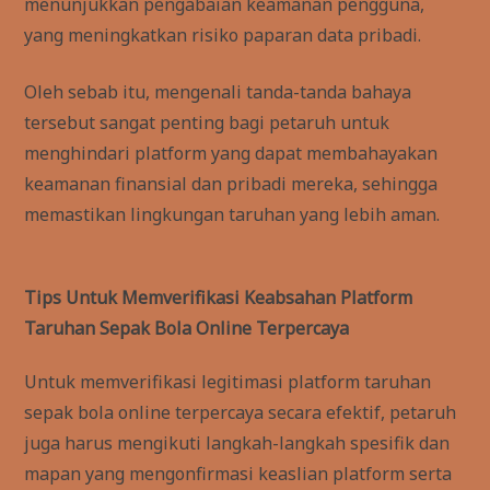
menunjukkan pengabaian keamanan pengguna,
yang meningkatkan risiko paparan data pribadi.
Oleh sebab itu, mengenali tanda-tanda bahaya
tersebut sangat penting bagi petaruh untuk
menghindari platform yang dapat membahayakan
keamanan finansial dan pribadi mereka, sehingga
memastikan lingkungan taruhan yang lebih aman.
Tips Untuk Memverifikasi Keabsahan Platform
Taruhan Sepak Bola Online Terpercaya
Untuk memverifikasi legitimasi platform taruhan
sepak bola online terpercaya secara efektif, petaruh
juga harus mengikuti langkah-langkah spesifik dan
mapan yang mengonfirmasi keaslian platform serta