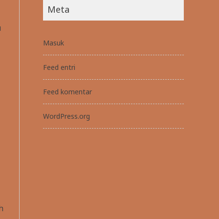
Meta
u
Masuk
Feed entri
Feed komentar
WordPress.org
h