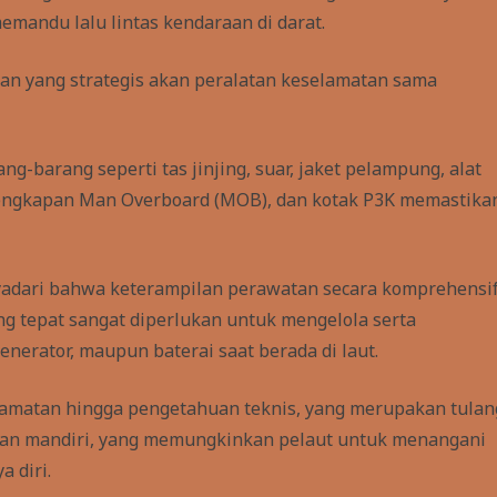
mandu lalu lintas kendaraan di darat.
an yang strategis akan peralatan keselamatan sama
g-barang seperti tas jinjing, suar, jaket pelampung, alat
lengkapan Man Overboard (MOB), dan kotak P3K memastika
yadari bahwa keterampilan perawatan secara komprehensi
ng tepat sangat diperlukan untuk mengelola serta
nerator, maupun baterai saat berada di laut.
elamatan hingga pengetahuan teknis, yang merupakan tulan
an mandiri, yang memungkinkan pelaut untuk menangani
a diri.