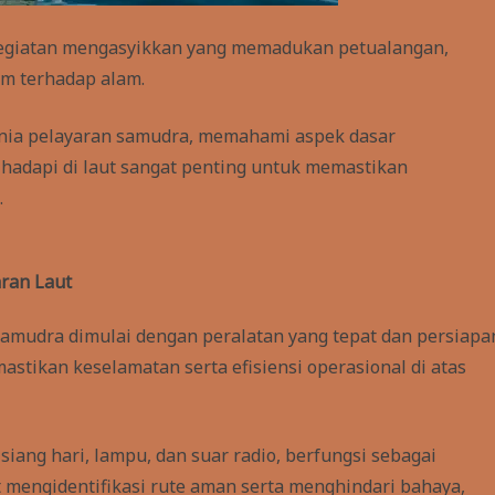
kegiatan mengasyikkan yang memadukan petualangan,
am terhadap alam.
unia pelayaran samudra, memahami aspek dasar
ihadapi di laut sangat penting untuk memastikan
.
ran Laut
amudra dimulai dengan peralatan yang tepat dan persiapa
stikan keselamatan serta efisiensi operasional di atas
siang hari, lampu, dan suar radio, berfungsi sebagai
mengidentifikasi rute aman serta menghindari bahaya,