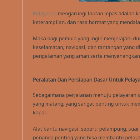
Pelayaran
mengarungi lautan lepas adalah 
keterampilan, dan rasa hormat yang mendal
Maka bagi pemula yang ingin menjelajahi d
keselamatan, navigasi, dan tantangan yang d
pengalaman yang aman serta menyenangkan
Peralatan Dan Persiapan Dasar Untuk Pelaya
Sebagaimana perjalanan menuju pelayaran s
yang matang, yang sangat penting untuk mema
kapal.
Alat bantu navigasi, seperti pelampung, suar 
penanda penting yang bisa membantu pelaut 