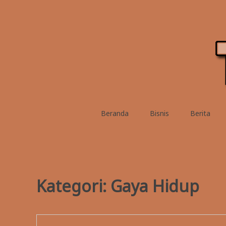
Skip
to
content
Tipspera
Media Berita Beragam Kategori
Beranda
Bisnis
Berita
Kategori:
Gaya Hidup