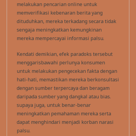
melakukan pencarian online untuk
memverifikasi kebenaran berita yang
dituduhkan, mereka terkadang secara tidak
sengaja meningkatkan kemungkinan
mereka mempercayai informasi palsu.
Kendati demikian, efek paradoks tersebut
menggarisbawahi perlunya konsumen
untuk melakukan pengecekan fakta dengan
hati-hati, memastikan mereka berkonsultasi
dengan sumber terpercaya dan beragam
daripada sumber yang dangkal atau bias.
supaya juga, untuk benar-benar
meningkatkan pemahaman mereka serta
dapat menghindari menjadi korban narasi
palsu.