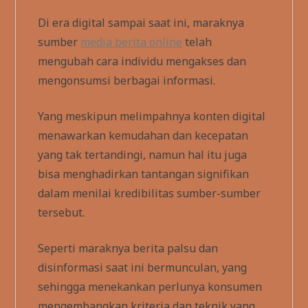
Di era digital sampai saat ini, maraknya
sumber
media berita online
telah
mengubah cara individu mengakses dan
mengonsumsi berbagai informasi.
Yang meskipun melimpahnya konten digital
menawarkan kemudahan dan kecepatan
yang tak tertandingi, namun hal itu juga
bisa menghadirkan tantangan signifikan
dalam menilai kredibilitas sumber-sumber
tersebut.
Seperti maraknya berita palsu dan
disinformasi saat ini bermunculan, yang
sehingga menekankan perlunya konsumen
mengembangkan kriteria dan teknik yang