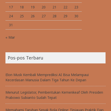
17
18
19
20
21
22
23
24
25
26
27
28
29
30
31
« Mar
Pos-pos Terbaru
Elon Musk Kembali Memprediksi AI Bisa Melampaui
Kecerdasan Manusia Dalam Tiga Tahun Ke Depan
Menurut Legislator, Pembentukan Kemenkeaf Oleh Presiden
Prabowo Subianto Sudah Tepat
Memahami Taruhan Sepak Bola Online: Tinjauan Praktik Dan