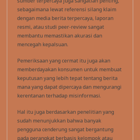
sumber terpercaya juga sangatlah penting,
sebagaimana lewat referensi silang klaim
dengan media berita terpercaya, laporan
resmi, atau studi peer-review sangat
membantu memastikan akurasi dan
mencegah kepalsuan.
Pemeriksaan yang cermat itu juga akan
memberdayakan konsumen untuk membuat
keputusan yang lebih tepat tentang berita
mana yang dapat dipercaya dan mengurangi
kerentanan terhadap misinformasi.
Hal itu juga berdasarkan penelitian yang
sudah menunjukkan bahwa banyak
pengguna cenderung sangat bergantung
pada perangkat berbasis kelompok atau