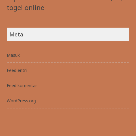
togel online
Meta
Masuk
Feed entri
Feed komentar
WordPress.org