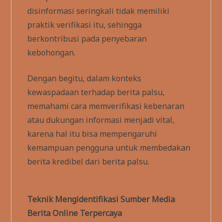
disinformasi seringkali tidak memiliki
praktik verifikasi itu, sehingga
berkontribusi pada penyebaran
kebohongan.
Dengan begitu, dalam konteks
kewaspadaan terhadap berita palsu,
memahami cara memverifikasi kebenaran
atau dukungan informasi menjadi vital,
karena hal itu bisa mempengaruhi
kemampuan pengguna untuk membedakan
berita kredibel dari berita palsu.
Teknik Mengidentifikasi Sumber Media
Berita Online Terpercaya