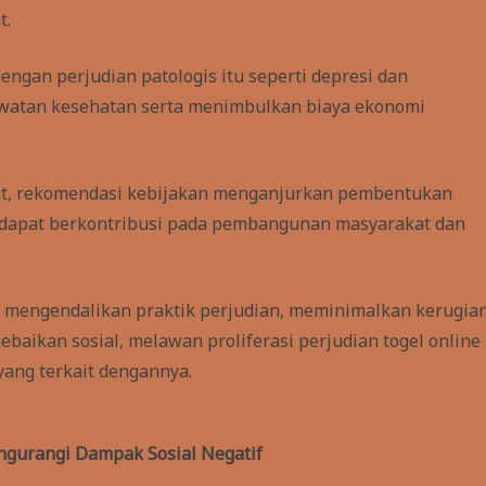
t.
ngan perjudian patologis itu seperti depresi dan
atan kesehatan serta menimbulkan biaya ekonomi
t, rekomendasi kebijakan menganjurkan pembentukan
ng dapat berkontribusi pada pembangunan masyarakat dan
 mengendalikan praktik perjudian, meminimalkan kerugian
aikan sosial, melawan proliferasi perjudian togel online
 yang terkait dengannya.
gurangi Dampak Sosial Negatif