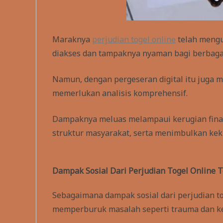
Maraknya
perjudian togel online
telah mengu
diakses dan tampaknya nyaman bagi berbaga
Namun, dengan pergeseran digital itu juga m
memerlukan analisis komprehensif.
Dampaknya meluas melampaui kerugian finan
struktur masyarakat, serta menimbulkan kek
Dampak Sosial Dari Perjudian Togel Online 
Sebagaimana dampak sosial dari perjudian to
memperburuk masalah seperti trauma dan ket