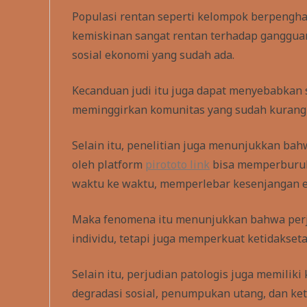
Populasi rentan seperti kelompok berpengh
kemiskinan sangat rentan terhadap ganggua
sosial ekonomi yang sudah ada.
Kecanduan judi itu juga dapat menyebabkan 
meminggirkan komunitas yang sudah kurang
Selain itu, penelitian juga menunjukkan bah
oleh platform
pirototo link
bisa memperburuk 
waktu ke waktu, memperlebar kesenjangan e
Maka fenomena itu menunjukkan bahwa perju
individu, tetapi juga memperkuat ketidaksetar
Selain itu, perjudian patologis juga memilik
degradasi sosial, penumpukan utang, dan ket