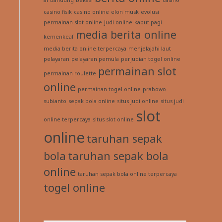
casino fisik
casino online
elon musk
evolusi
permainan slot online
judi online
kabut pagi
media berita online
kemenkeaf
media berita online terpercaya
menjelajahi laut
pelayaran
pelayaran pemula
perjudian togel online
permainan slot
permainan roulette
online
permainan togel online
prabowo
subianto
sepak bola online
situs judi online
situs judi
slot
online terpercaya
situs slot online
online
taruhan sepak
bola
taruhan sepak bola
online
taruhan sepak bola online terpercaya
togel online