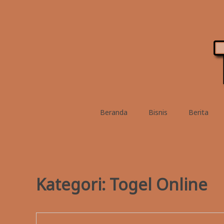
Skip
to
content
Tipspera
Media Berita Beragam Kategori
Beranda
Bisnis
Berita
Kategori:
Togel Online